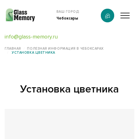
Продукция
ВАШ ГОРОД:
Чебоксары
О компании
info@glass-memory.ru
Услуги
ГЛАВНАЯ
ПОЛЕЗНАЯ ИНФОРМАЦИЯ В ЧЕБОКСАРАХ
УСТАНОВКА ЦВЕТНИКА
Каталог
Калькулятор
Установка цветника
Конструктор памятников
Наши работы
информация
Контакты