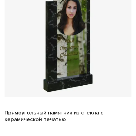
Обычное стекло
: имеет легкий зеленоватый оттенок,
который практически незаметен глазу.
Осветлённое стекло:
идеально прозрачное, с
сероватым оттенком с торца. Однако стоит
учитывать, что этот материал дороже обычного.
Если у вас возникают сомнения относительно выбора
подходящего материала, вы всегда можете посетить
наш офис, где мы продемонстрируем вам образцы обоих
видов стекла.
Требования к изображениям
Прямоугольный памятник из стекла с
Чтобы ваш стеклянный памятник выглядел максимально
керамической печатью
качественно, важно использовать фотографии высокого
разрешения. Оптимальное разрешение изображения