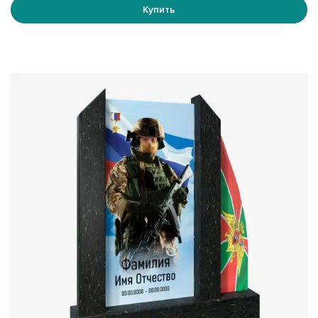
вашего близкого человека.
Купить
5. Долговечность
Закалённое стекло, применяемое в производстве,
отличается исключительной прочностью и стойкостью к
механическим повреждениям. Ваши воспоминания о
любимом человеке сохранятся на долгие годы.
6. Индивидуальный проект
Мы предлагаем широкий выбор форм и размеров
памятников, позволяя создать уникальное изделие,
соответствующее вашим пожеланиям и вкусам.
7. Простота ухода
Гладкая поверхность стекла значительно упрощает
процесс очистки памятника от пыли и грязи, делая его
легким в уходе.