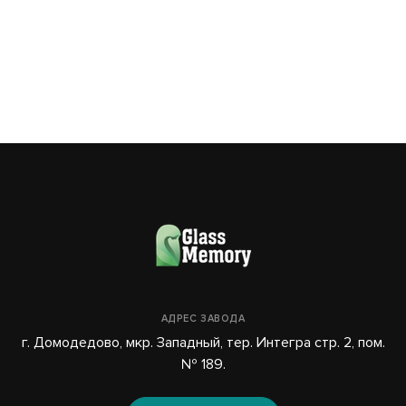
19
АДРЕС ЗАВОДА
г. Домодедово, мкр. Западный, тер. Интегра стр. 2, пом.
№ 189.